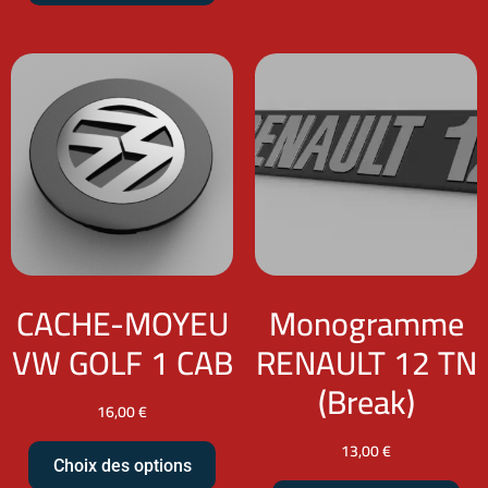
CACHE-MOYEU
Monogramme
VW GOLF 1 CAB
RENAULT 12 TN
(Break)
16,00
€
13,00
€
Choix des options