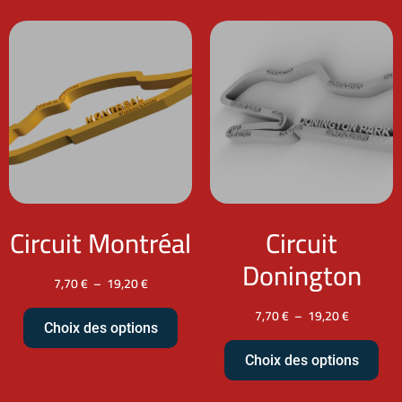
Circuit Montréal
Circuit
Donington
7,70
€
–
19,20
€
7,70
€
–
19,20
€
Choix des options
Choix des options