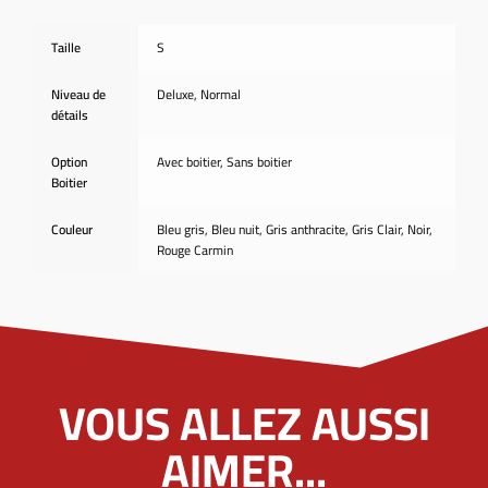
Taille
S
Niveau de
Deluxe, Normal
détails
Option
Avec boitier, Sans boitier
Boitier
Couleur
Bleu gris, Bleu nuit, Gris anthracite, Gris Clair, Noir,
Rouge Carmin
VOUS ALLEZ AUSSI
AIMER...