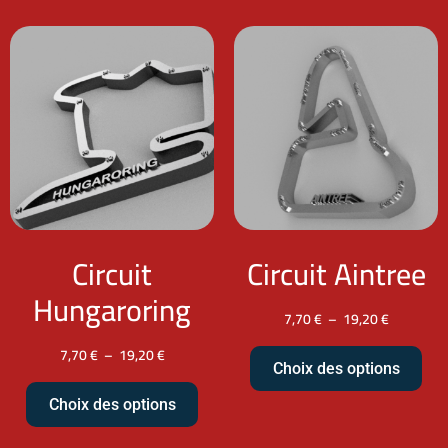
Circuit
Circuit Aintree
Hungaroring
7,70
€
–
19,20
€
7,70
€
–
19,20
€
Choix des options
Choix des options