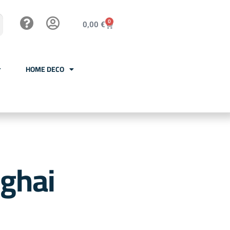
0
0,00
€
HOME DECO
nghai