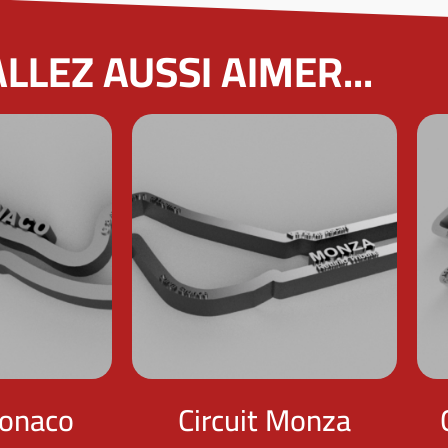
LLEZ AUSSI AIMER...
Monaco
Circuit Monza