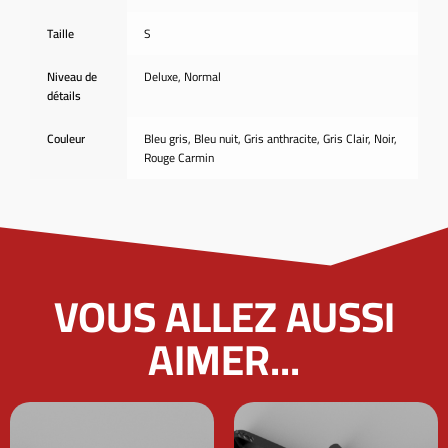
Taille
S
Niveau de
Deluxe, Normal
détails
Couleur
Bleu gris, Bleu nuit, Gris anthracite, Gris Clair, Noir,
Rouge Carmin
VOUS ALLEZ AUSSI
AIMER...