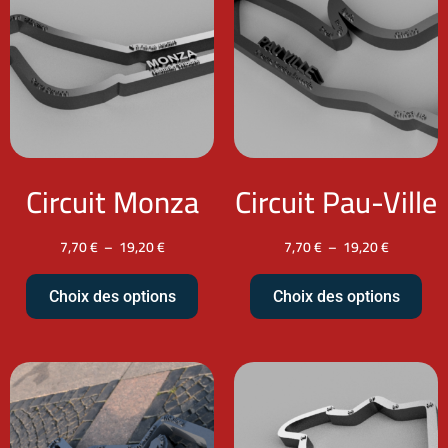
Circuit Monza
Circuit Pau-Ville
7,70
€
–
19,20
€
7,70
€
–
19,20
€
Choix des options
Choix des options