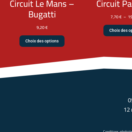
Circuit Le Mans –
Circuit Pa
Bugatti
7,70
€
–
1
9,20
€
Choix des o
Choix des options
0
12 
Conditions général