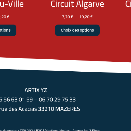
u-Ville
Circuit Algarve
C
9,20
€
7,70
€
–
19,20
€
ptions
Choix des options
ARTIX YZ
5 56 63 01 59 – 06 70 29 75 33
rue des Acacias
33210 MAZERES
es de ventes :
CGV 2021 B2C
|
Mentions légales
|
Agence les 2 Rives