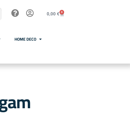
0
0,00
€
HOME DECO
ngam