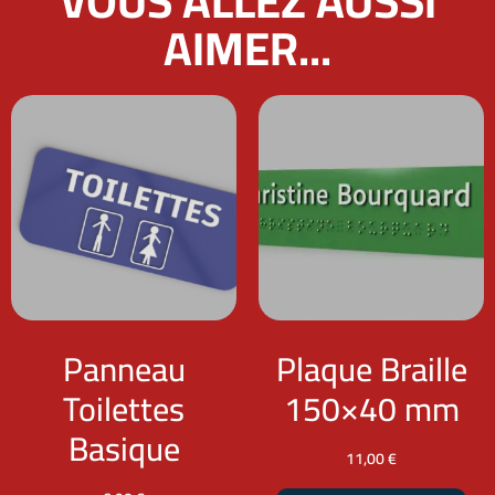
VOUS ALLEZ AUSSI
AIMER...
Panneau
Plaque Braille
Toilettes
150×40 mm
Basique
11,00
€