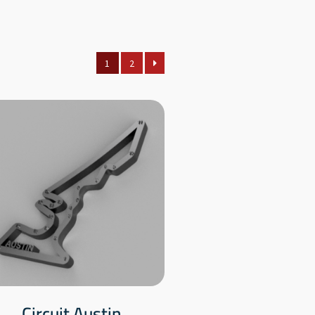
1
2
Circuit Austin