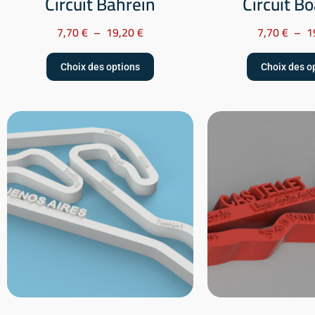
Circuit Bahrein
Circuit B
7,70
€
–
19,20
€
7,70
€
–
1
Choix des options
Choix des o