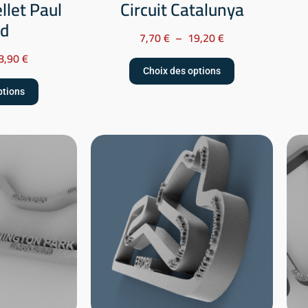
llet Paul
Circuit Catalunya
rd
7,70
€
–
19,20
€
8,90
€
Choix des options
ptions