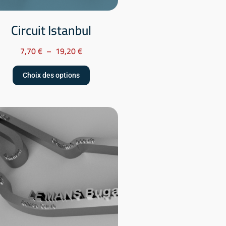
Circuit Istanbul
7,70
€
–
19,20
€
Choix des options