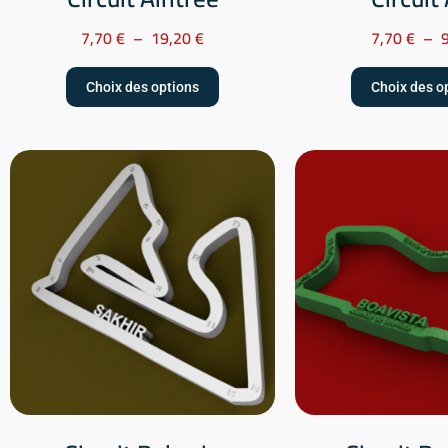
7,70
€
–
19,20
€
7,70
€
–
Choix des options
Choix des o