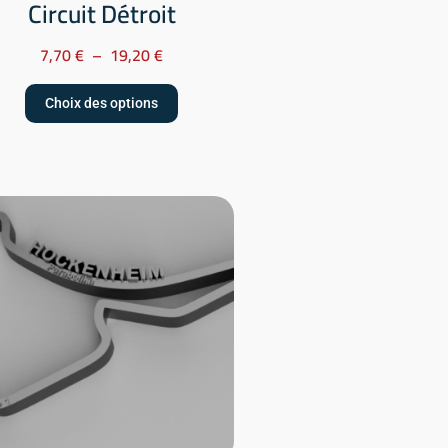
Circuit Détroit
7,70
€
–
19,20
€
Choix des options