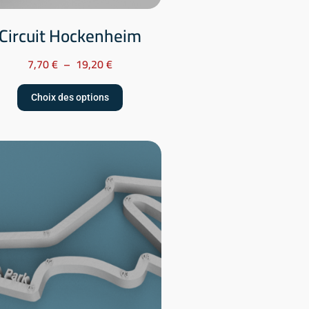
Circuit Hockenheim
7,70
€
–
19,20
€
Choix des options