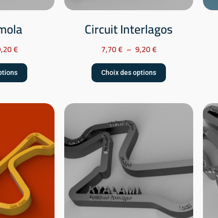
Imola
Circuit Interlagos
9,20
€
7,70
€
–
9,20
€
ptions
Choix des options