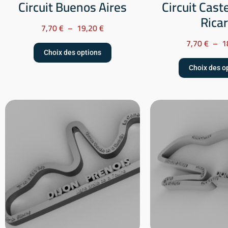
Circuit Buenos Aires
Circuit Caste
Rica
7,70
€
–
19,20
€
7,70
€
–
1
Choix des options
Choix des o