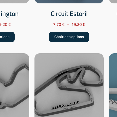
nington
Circuit Estoril
9,20
€
7,70
€
–
19,20
€
ptions
Choix des options