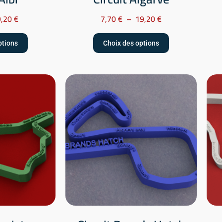
9,20
€
7,70
€
–
19,20
€
ptions
Choix des options