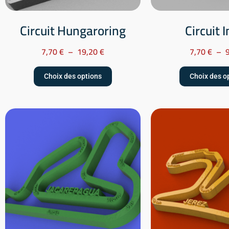
Circuit Hungaroring
Circuit 
7,70
€
–
19,20
€
7,70
€
–
Choix des options
Choix des o