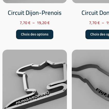
Circuit Dijon-Prenois
Circuit Do
7,70
€
–
19,20
€
7,70
€
–
1
Choix des options
Choix des o