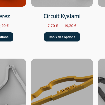
Jerez
Circuit Kyalami
9,20
€
7,70
€
–
19,20
€
ptions
Choix des options