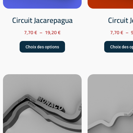
Circuit Jacarepagua
Circuit 
7,70
€
–
19,20
€
7,70
€
–
Choix des options
Choix des o