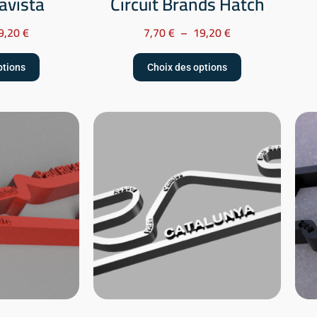
oavista
Circuit Brands Hatch
9,20
€
7,70
€
–
19,20
€
ptions
Choix des options