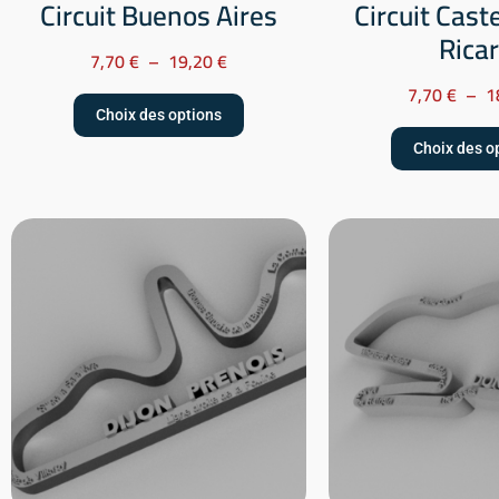
Circuit Buenos Aires
Circuit Caste
Rica
7,70
€
–
19,20
€
7,70
€
–
1
Choix des options
Choix des o