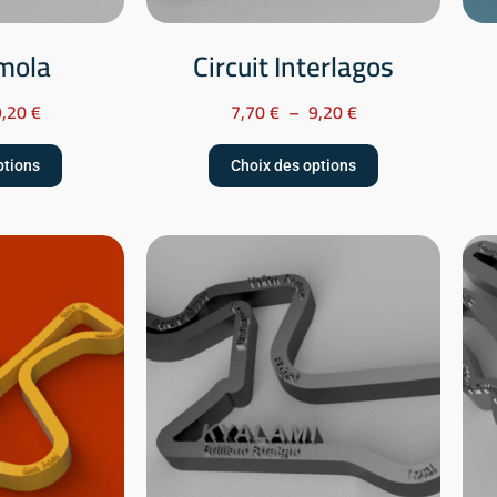
Imola
Circuit Interlagos
9,20
€
7,70
€
–
9,20
€
ptions
Choix des options