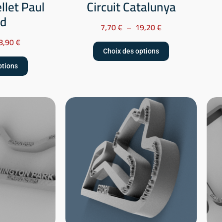
llet Paul
Circuit Catalunya
rd
7,70
€
–
19,20
€
8,90
€
Choix des options
ptions