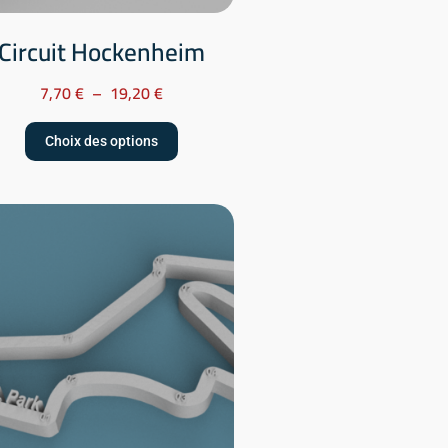
Circuit Hockenheim
7,70
€
–
19,20
€
Choix des options