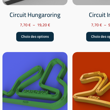
Circuit Hungaroring
Circuit 
7,70
€
–
19,20
€
7,70
€
–
Choix des options
Choix des o