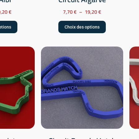
9,20
€
7,70
€
–
19,20
€
ptions
Choix des options