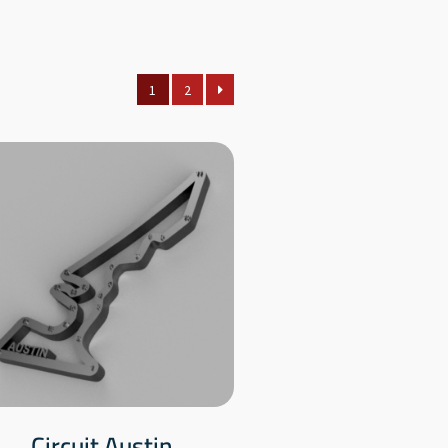
1
2
Circuit Austin