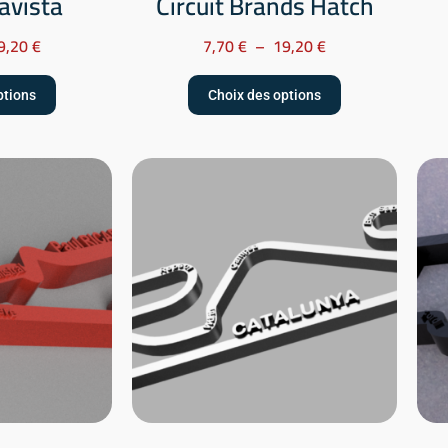
oavista
Circuit Brands Hatch
9,20
€
7,70
€
–
19,20
€
ptions
Choix des options