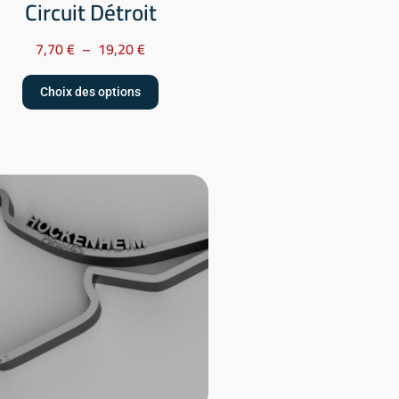
Circuit Détroit
7,70
€
–
19,20
€
Choix des options