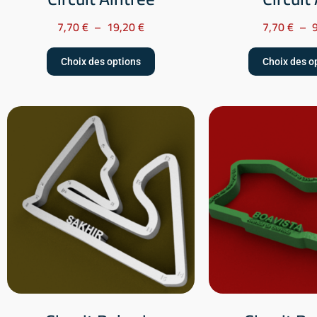
7,70
€
–
19,20
€
7,70
€
–
Choix des options
Choix des o