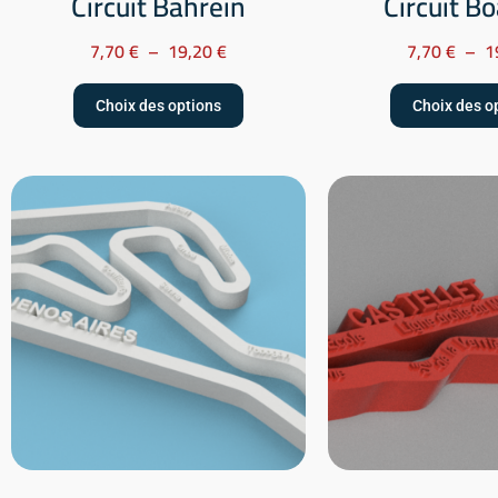
Circuit Bahrein
Circuit B
7,70
€
–
19,20
€
7,70
€
–
1
Choix des options
Choix des o