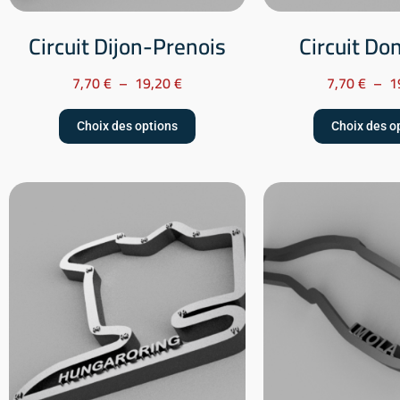
Circuit Dijon-Prenois
Circuit Do
7,70
€
–
19,20
€
7,70
€
–
1
Choix des options
Choix des o