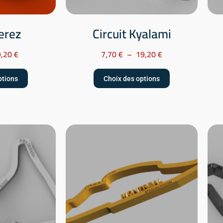
Jerez
Circuit Kyalami
9,20
€
7,70
€
–
19,20
€
ptions
Choix des options