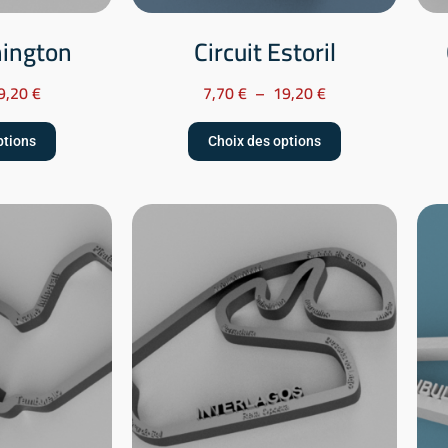
nington
Circuit Estoril
9,20
€
7,70
€
–
19,20
€
ptions
Choix des options