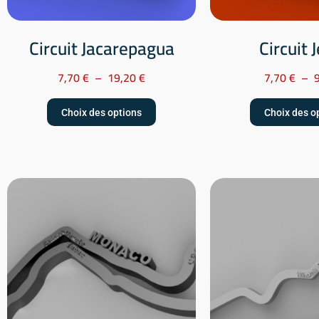
Circuit Jacarepagua
Circuit 
7,70
€
–
19,20
€
7,70
€
–
Choix des options
Choix des o