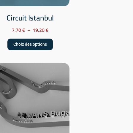
Circuit Istanbul
7,70
€
–
19,20
€
Choix des options